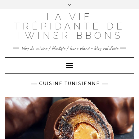
Skip
to
LA VIE
FACEBOOK
INSTAGRAM
PINTEREST
content
TRÉPIDANTE DE
CONTACTEZ-MOI
TWINSRIBBONS
blog de cuisine / lifestyle / bons plans - blog val d'oise
Toggle
Navigation
CUISINE TUNISIENNE