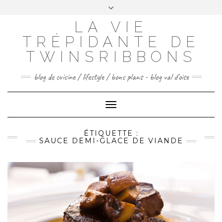
Skip
to
LA VIE
FACEBOOK
INSTAGRAM
PINTEREST
content
TRÉPIDANTE DE
CONTACTEZ-MOI
TWINSRIBBONS
blog de cuisine / lifestyle / bons plans - blog val d'oise
Toggle
Navigation
ÉTIQUETTE :
SAUCE DEMI-GLACE DE VIANDE