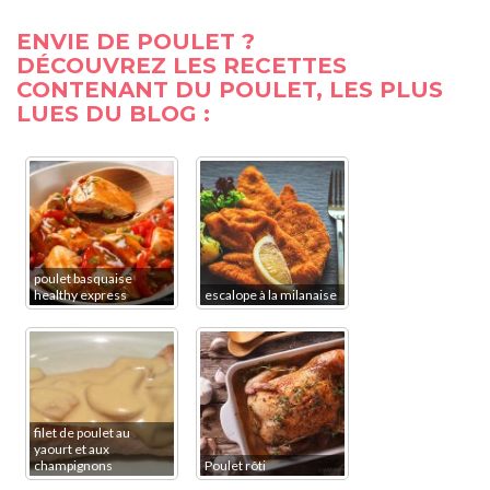
ENVIE DE POULET ?
DÉCOUVREZ LES RECETTES
CONTENANT DU POULET, LES PLUS
LUES DU BLOG :
poulet basquaise
healthy express
escalope à la milanaise
filet de poulet au
yaourt et aux
champignons
Poulet rôti