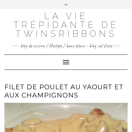
Skip
to
LA VIE
FACEBOOK
INSTAGRAM
PINTEREST
content
TRÉPIDANTE DE
CONTACTEZ-MOI
TWINSRIBBONS
blog de cuisine / lifestyle / bons plans - blog val d'oise
Toggle
Navigation
FILET DE POULET AU YAOURT ET
AUX CHAMPIGNONS