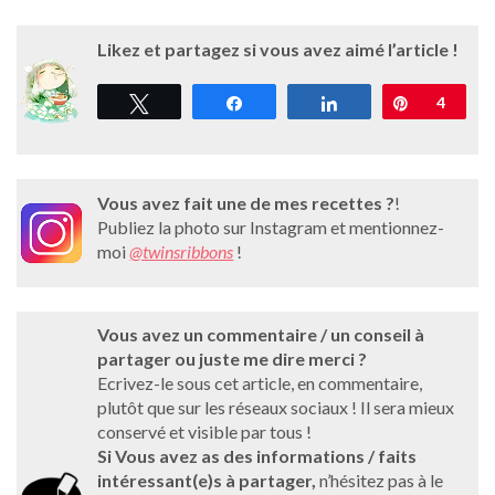
L
ikez et partagez si vous avez aimé l’article !
Tweetez
Partagez
Partagez
Épingle
4
Vous avez fait une de mes recettes ?
!
Publiez la photo sur Instagram et mentionnez-
moi
@twinsribbons
!
Vous avez un commentaire / un conseil à
partager ou juste me dire merci ?
Ecrivez-le sous cet article, en commentaire,
plutôt que sur les réseaux sociaux ! Il sera mieux
conservé et visible par tous !
Si Vous avez as des informations / faits
intéressant(e)s à partager,
n’hésitez pas à le