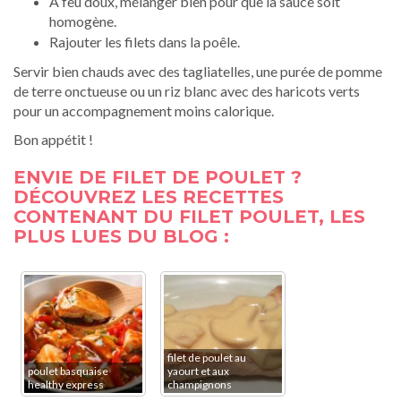
A feu doux, mélanger bien pour que la sauce soit
homogène.
Rajouter les filets dans la
poêle
.
Servir bien chauds avec des tagliatelles, une purée de pomme
de terre onctueuse ou un riz blanc avec des haricots verts
pour un accompagnement moins calorique.
Bon appétit !
ENVIE DE FILET DE POULET ?
DÉCOUVREZ LES RECETTES
CONTENANT DU FILET POULET, LES
PLUS LUES DU BLOG :
filet de poulet au
poulet basquaise
yaourt et aux
healthy express
champignons