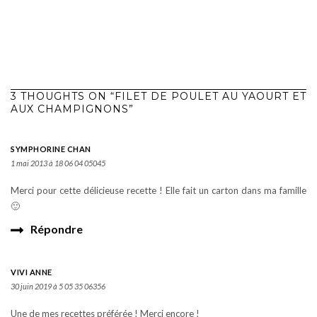
3 THOUGHTS ON “FILET DE POULET AU YAOURT ET
AUX CHAMPIGNONS”
SYMPHORINE CHAN
1 mai 2013 à 18 06 04 05045
Merci pour cette délicieuse recette ! Elle fait un carton dans ma famille
🙂
Répondre
VIVI ANNE
30 juin 2019 à 5 05 35 06356
Une de mes recettes préférée ! Merci encore !