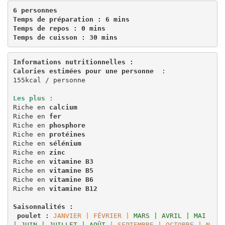
6 personnes 
Temps de préparation : 6 mins 
Temps de repos : 0 mins 
Temps de cuisson : 30 mins
Informations nutritionnelles : 
Calories estimées pour une personne 
 : 
155kcal / personne 
Les plus : 
Riche en 
calcium 
Riche en 
fer 
Riche en 
phosphore 
Riche en 
protéines 
Riche en 
sélénium 
Riche en 
zinc 
Riche en 
vitamine B3 
Riche en 
vitamine B5
Riche en 
vitamine B6
Riche en 
vitamine B12
Saisonnalités :
poulet : 
JANVIER | FÉVRIER |
MARS | AVRIL
 | MAI 
| JUIN | JUILLET | AOÛT
 | SEPTEMBRE | OCTOBRE | N