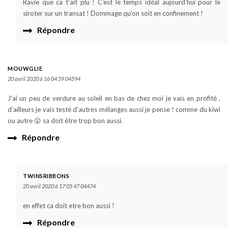
Ravie que ca t’ait plu ! C’est le temps idéal aujourd’hui pour le
siroter sur un transat ! Dommage qu’on soit en confinement !
Répondre
MOUWGLIE
20 avril 2020 à 16 04 59 04594
J’ai un peu de verdure au soleil en bas de chez moi je vais en profité ,
d’ailleurs je vais testé d’autres mélanges aussi je pense ! comme du kiwi
ou autre 😮 sa doit être trop bon aussi.
Répondre
TWINSRIBBONS
20 avril 2020 à 17 05 47 04474
en effet ca doit etre bon aussi !
Répondre