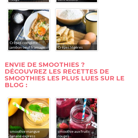
Crêpes complète :
jambon oeuf fromage
Crêpes légères
ENVIE DE SMOOTHIES ?
DÉCOUVREZ LES RECETTES DE
SMOOTHIES LES PLUS LUES SUR LE
BLOG :
smoothie mangue
smoothie aux fruits
banane express
rouges