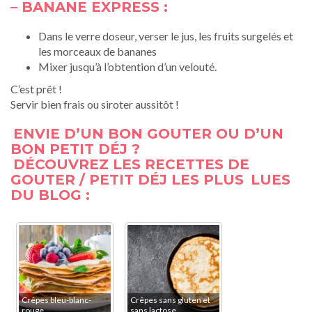
– BANANE EXPRESS :
Dans le verre doseur, verser le jus, les fruits surgelés et
les morceaux de bananes
Mixer jusqu’à l’obtention d’un velouté.
C’est prêt !
Servir bien frais ou siroter aussitôt !
ENVIE D’UN BON GOUTER OU D’UN
BON PETIT DÉJ ?
DÉCOUVREZ LES RECETTES DE
GOUTER / PETIT DÉJ LES PLUS
LUES
DU BLOG :
Crêpes bleu-blanc-
Crêpes sans gluten et
rouge
sans lactose