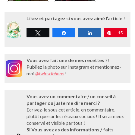
L
ikez et partagez si vous avez aimé l’article !
Tweetez
Partagez
Partagez
Épingle
15
Vous avez fait une de mes recettes ?
!
Publiez la photo sur Instagram et mentionnez-
moi
@twinsribbons
!
Vous avez un commentaire / un conseil à
partager ou juste me dire merci ?
Ecrivez-le sous cet article, en commentaire,
plutôt que sur les réseaux sociaux ! Il sera mieux
conservé et visible par tous !
Si Vous avez as des informations / faits