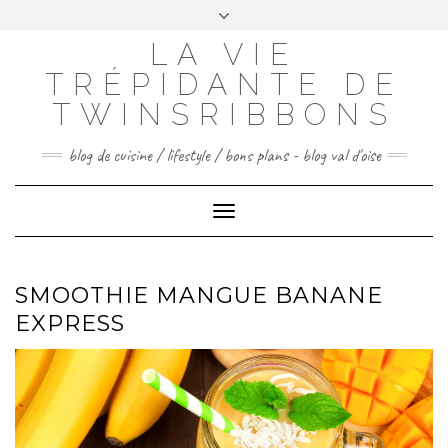
Skip
to
LA VIE
FACEBOOK
INSTAGRAM
PINTEREST
content
TRÉPIDANTE DE
CONTACTEZ-MOI
TWINSRIBBONS
blog de cuisine / lifestyle / bons plans - blog val d'oise
Toggle
Navigation
SMOOTHIE MANGUE BANANE
EXPRESS