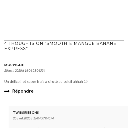
4 THOUGHTS ON “SMOOTHIE MANGUE BANANE
EXPRESS”
MOUWGLIE
20 avril 2020 à 16 04 53 04534
Un délice ! et super frais a siroté au soleil ahhah 🙂
Répondre
TWINSRIBBONS
20 avril 2020 à 16 04 57 04574