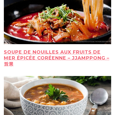
SOUPE DE NOUILLES AUX FRUITS DE
MER ÉPICÉE CORÉENNE – JJAMPPONG –
짬뽕