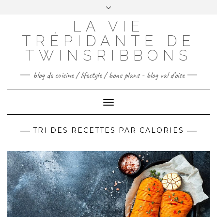
Skip
to
LA VIE
FACEBOOK
INSTAGRAM
PINTEREST
content
TRÉPIDANTE DE
CONTACTEZ-MOI
TWINSRIBBONS
blog de cuisine / lifestyle / bons plans - blog val d'oise
Toggle
Navigation
TRI DES RECETTES PAR CALORIES