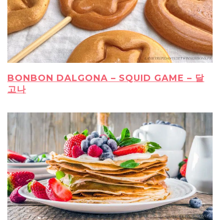
BONBON DALGONA – SQUID GAME – 달
고나