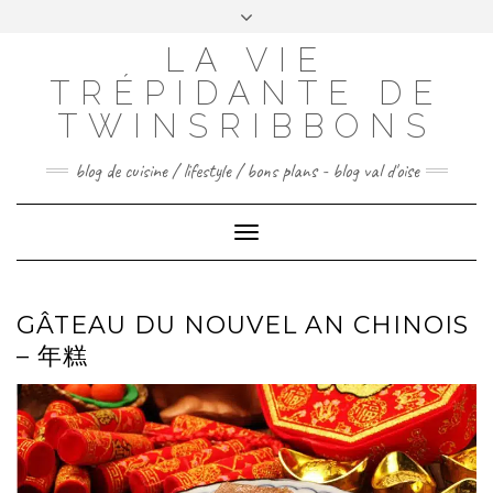
Skip
to
LA VIE
FACEBOOK
INSTAGRAM
PINTEREST
content
TRÉPIDANTE DE
CONTACTEZ-MOI
TWINSRIBBONS
blog de cuisine / lifestyle / bons plans - blog val d'oise
Toggle
Navigation
GÂTEAU DU NOUVEL AN CHINOIS
– 年糕