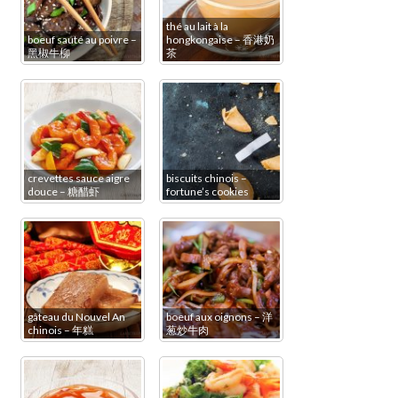
thé au lait à la
boeuf sauté au poivre –
hongkongaise – 香港奶
黑椒牛柳
茶
crevettes sauce aigre
biscuits chinois –
douce – 糖醋虾
fortune’s cookies
gâteau du Nouvel An
boeuf aux oignons – 洋
chinois – 年糕
葱炒牛肉