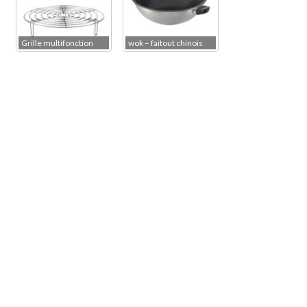
Grille multifonction
wok – faitout chinois