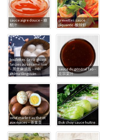
sauce aigre douce – 糖
crevettes sauce
醋汁
piquante -酸辣虾
boulettes de riz gluant
farcies au sésame noir
– 黑芝麻汤圆 – Hēi
sauce du général Tao –
zhīma tāngyuán
左宗棠汁
oeuf marbré au thé et
aux épices – 茶葉蛋
Bok choy sauce huître