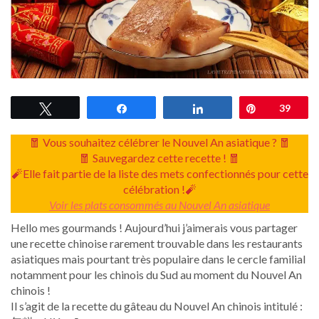
Tweetez
Partagez
Partagez
Épingle
39
🧧 Vous souhaitez célébrer le Nouvel An asiatique ? 🧧
🧧 Sauvegardez cette recette ! 🧧
🧨Elle fait partie de la liste des mets confectionnés pour cette
célébration !🧨
Voir les plats consommés au Nouvel An asiatique
Hello mes gourmands ! Aujourd’hui j’aimerais vous partager
une recette chinoise rarement trouvable dans les restaurants
asiatiques mais pourtant très populaire dans le cercle familial
notamment pour les chinois du Sud au moment du Nouvel An
chinois !
Il s’agit de la recette du gâteau du Nouvel An chinois intitulé :