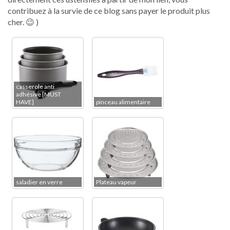
contribuez à la survie de ce blog sans payer le produit plus
cher. 😉 )
casserole anti
adhésive [MUST
HAVE]
pinceau alimentaire
saladier en verre
Plateau vapeur