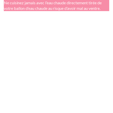
Ne cuisinez jamais avec l’eau chaude directement tirée de
votre ballon d’eau chaude au risque d’avoir mal au ventre.