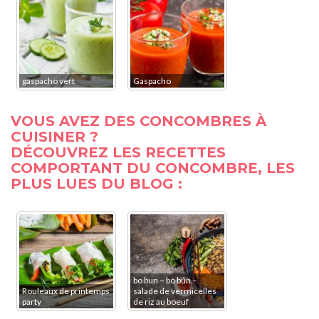
gaspacho vert
Gaspacho
VOUS AVEZ DES CONCOMBRES À
CUISINER ?
DÉCOUVREZ LES RECETTES
COMPORTANT DU CONCOMBRE, LES
PLUS LUES DU BLOG :
bo bun – bò bún –
Rouleaux de printemps
salade de vermicelles
party
de riz au boeuf