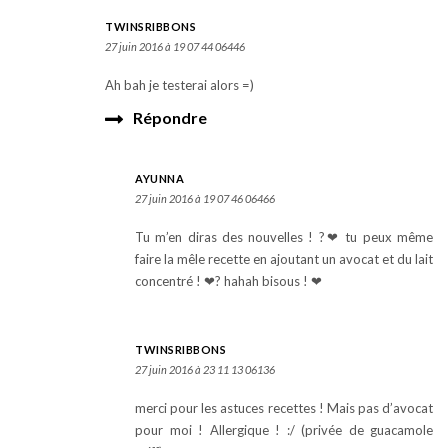
TWINSRIBBONS
27 juin 2016 à 19 07 44 06446
Ah bah je testerai alors =)
Répondre
AYUNNA
27 juin 2016 à 19 07 46 06466
Tu m’en diras des nouvelles ! ?❤ tu peux même
faire la mêle recette en ajoutant un avocat et du lait
concentré ! ❤? hahah bisous ! ❤
TWINSRIBBONS
27 juin 2016 à 23 11 13 06136
merci pour les astuces recettes ! Mais pas d’avocat
pour moi ! Allergique ! :/ (privée de guacamole