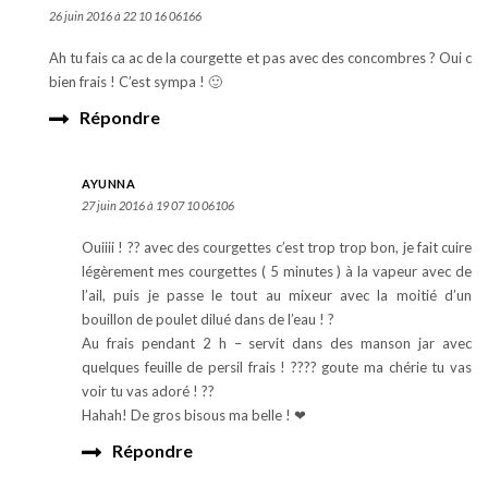
26 juin 2016 à 22 10 16 06166
Ah tu fais ca ac de la courgette et pas avec des concombres ? Oui c
bien frais ! C’est sympa ! 🙂
Répondre
AYUNNA
27 juin 2016 à 19 07 10 06106
Ouiiii ! ?? avec des courgettes c’est trop trop bon, je fait cuire
légèrement mes courgettes ( 5 minutes ) à la vapeur avec de
l’ail, puis je passe le tout au mixeur avec la moitié d’un
bouillon de poulet dilué dans de l’eau ! ?
Au frais pendant 2 h – servit dans des manson jar avec
quelques feuille de persil frais ! ???? goute ma chérie tu vas
voir tu vas adoré ! ??
Hahah! De gros bisous ma belle ! ❤
Répondre