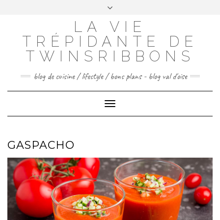
Skip
to
LA VIE
FACEBOOK
INSTAGRAM
PINTEREST
content
TRÉPIDANTE DE
CONTACTEZ-MOI
TWINSRIBBONS
blog de cuisine / lifestyle / bons plans - blog val d'oise
Toggle
Navigation
GASPACHO