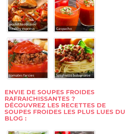
poulet basquaise
healthy express
Gaspacho
tomates farcies
Spaghettis bolognaise
ENVIE DE SOUPES FROIDES
RAFRAICHISSANTES ?
DÉCOUVREZ LES RECETTES DE
SOUPES FROIDES LES PLUS LUES DU
BLOG :