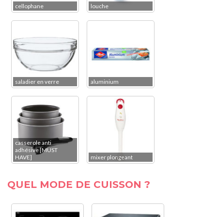
cellophane
louche
saladier en verre
aluminium
casserole anti
adhésive [MUST
HAVE]
mixer plongeant
QUEL MODE DE CUISSON ?