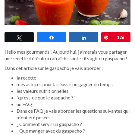
Tweetez
Partagez
Partagez
Épingle
126
Hello mes gourmands ! Aujourd’hui, j’aimerais vous partager
une recette d’été ultra rafraîchissante : il s’agit du gaspacho !
Dans cet article sur le gaspacho je vais aborder :
la recette
mes astuces pour la réussir ou gagner du temps
les valeurs nutritionnelles
“qu’est-ce que le gaspacho ?”
un FAQ
Dans ce FAQ je vais aborder les questions suivantes qui
m’ont été posées :
_ Comment servir un gaspacho ?
_ Que manger avec du gaspacho ?