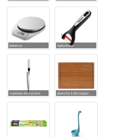
balance
éplucheur
couteau de cuisine
planche à découper