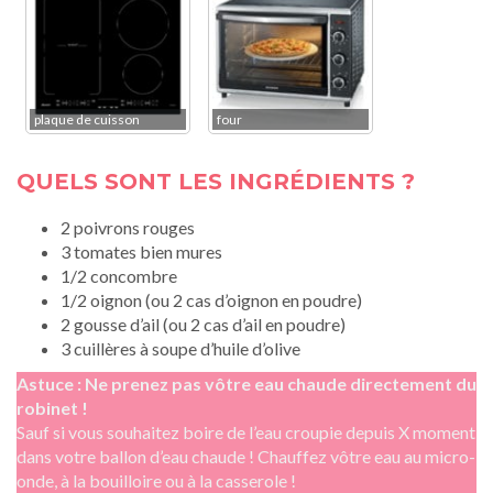
plaque de cuisson
four
QUELS SONT LES INGRÉDIENTS ?
2 poivrons rouges
3 tomates bien mures
1/2 concombre
1/2 oignon (ou 2 cas d’oignon en poudre)
2 gousse d’ail (ou 2 cas d’ail en poudre)
3 cuillères à soupe d’huile d’olive
Astuce : Ne prenez pas vôtre eau chaude directement du
robinet !
Sauf si vous souhaitez boire de l’eau croupie depuis X moment
dans votre ballon d’eau chaude ! Chauffez vôtre eau au micro-
onde, à la bouilloire ou à la casserole !