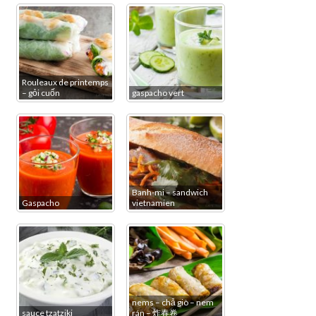
Rouleaux de printemps
– gỏi cuốn
gaspacho vert
Banh-mi – sandwich
Gaspacho
vietnamien
nems – chả giò – nem
sauce tzatziki
rán – 炸春卷