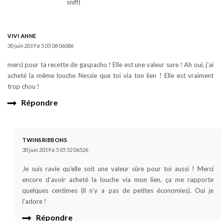
sniff)
VIVI ANNE
30 juin 2019 à 5 05 08 06086
merci pour ta recette de gaspacho ! Elle est une valeur sure ! Ah oui, j’ai
acheté la même louche Nessie que toi via ton lien ! Elle est vraiment
trop chou !
Répondre
TWINSRIBBONS
30 juin 2019 à 5 05 52 06526
Je suis ravie qu’elle soit une valeur sûre pour toi aussi ! Merci
encore d’avoir acheté la louche via mon lien, ça me rapporte
quelques centimes (il n’y a pas de petites économies). Oui je
l’adore !
Répondre