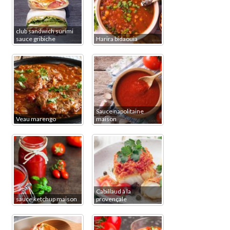
club sandwich surimi
sauce gribiche
Harira bidaouia
Sauce napolitaine
Veau marengo
maison
Cabillaud à la
sauce ketchup maison
provençale